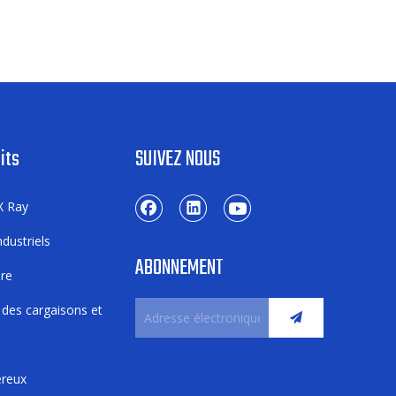
its
SUIVEZ NOUS
X Ray
dustriels
ABONNEMENT
ure
 des cargaisons et
ereux