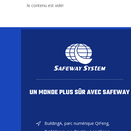
le contenu est vide!
UN MONDE PLUS SÛR AVEC SAFEWAY
BuildingA, parc numérique QiFeng,