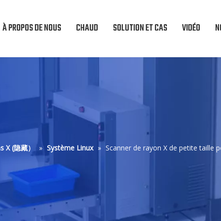
À PROPOS DE NOUS
CHAUD
SOLUTION ET CAS
VIDÉO
N
ons X (隐藏）
»
Système Linux
»
Scanner de rayon X de petite taille p