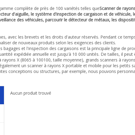
mme complète de près de 100 variétés telles que
Scanner de rayons
teur d'aiguille, le système d'inspection de cargaison et de véhicule, 
illance des véhicules, parcourir le détecteur de métaux, les dispositif
s, avec les brevets et les droits d'auteur réservés. Pendant ce tem
iser de nouveaux produits selon les exigences des clients.
s bagages et l'inspection des cargaisons est la principale ligne de pr
antité expédiée annuelle est jusqu'à 10 000 unités. De tailles, il peut
s à rayons X (8065 à 100100, taille moyenne), grands scanners à ray
s également un scanner à rayons X portable et mobile pour les petits 
ntes conceptions ou structures, par exemple, nous pouvons personna
Aucun produit trouvé