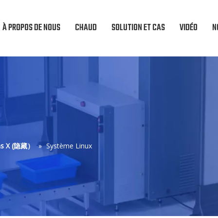
À PROPOS DE NOUS
CHAUD
SOLUTION ET CAS
VIDÉO
N
ons X (隐藏）
»
Système Linux