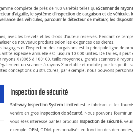
mme complète de près de 100 variétés telles que
Scanner de rayons
teur d'aiguille, le système d'inspection de cargaison et de véhicule, 
illance des véhicules, parcourir le détecteur de métaux, les dispositif
s, avec les brevets et les droits d'auteur réservés. Pendant ce tem
iser de nouveaux produits selon les exigences des clients.
s bagages et l'inspection des cargaisons est la principale ligne de pr
antité expédiée annuelle est jusqu'à 10 000 unités. De tailles, il peut
s à rayons X (8065 à 100100, taille moyenne), grands scanners à ray
s également un scanner à rayons X portable et mobile pour les petits 
ntes conceptions ou structures, par exemple, nous pouvons personna
Inspection de sécurité
Safeway Inspection System Limited
est le fabricant et les fourn
vendre en gros
Inspection de sécurité
. Nous pouvons fournir un 
vous êtes intéressé par les produits
Inspection de sécurité
, veui
exemple: OEM, ODM, personnalisés en fonction des demandes, d