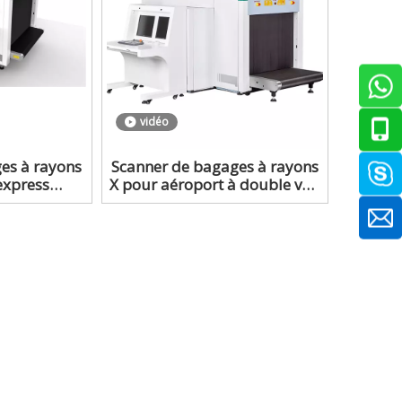
vidéo
es à rayons
Scanner de bagages à rayons
express
X pour aéroport à double vue
nde vitesse
pour l'inspection de sécurité
 de sécurité