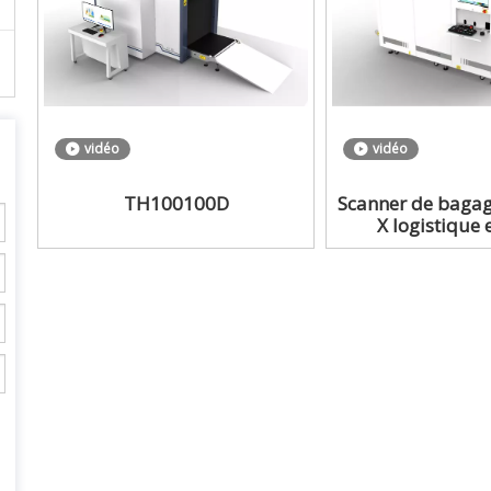
vidéo
vidéo
TH100100D
Scanner de bagag
X logistique 
intelligent à gra
pour l'inspection