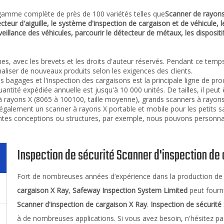
mme complète de près de 100 variétés telles que
Scanner de rayons
teur d'aiguille, le système d'inspection de cargaison et de véhicule, 
illance des véhicules, parcourir le détecteur de métaux, les dispositif
s, avec les brevets et les droits d'auteur réservés. Pendant ce tem
iser de nouveaux produits selon les exigences des clients.
s bagages et l'inspection des cargaisons est la principale ligne de pr
antité expédiée annuelle est jusqu'à 10 000 unités. De tailles, il peut
s à rayons X (8065 à 100100, taille moyenne), grands scanners à ray
s également un scanner à rayons X portable et mobile pour les petits 
ntes conceptions ou structures, par exemple, nous pouvons personna
Inspection de sécurité Scanner d'inspection de
Fort de nombreuses années d’expérience dans la production d
cargaison X Ray
,
Safeway Inspection System Limited
peut fourn
Scanner d'inspection de cargaison X Ray
.
Inspection de sécurité
à de nombreuses applications. Si vous avez besoin, n'hésitez pas