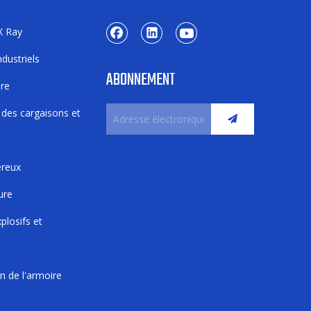
X Ray
dustriels
ABONNEMENT
ure
 des cargaisons et
ereux
ure
plosifs et
n de l'armoire