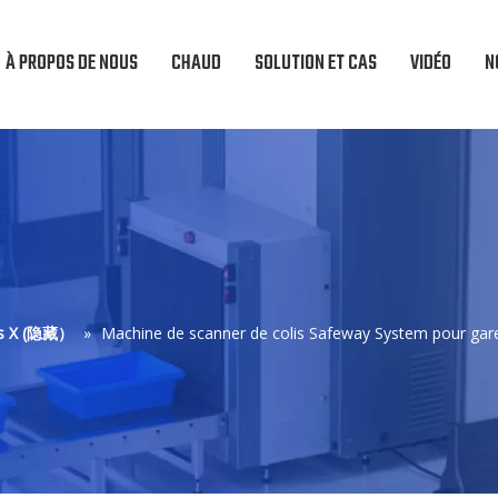
À PROPOS DE NOUS
CHAUD
SOLUTION ET CAS
VIDÉO
N
ons X (隐藏）
»
Machine de scanner de colis Safeway System pour gare