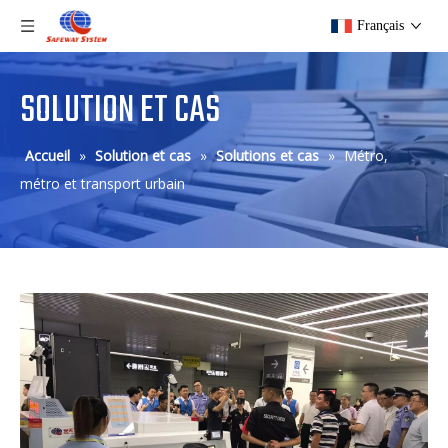
Français
SOLUTION ET CAS
Accueil
»
Solution et cas
»
Solutions et cas
»
Métro,
métro et transport urbain